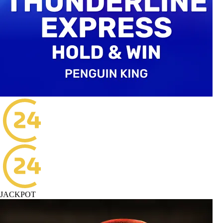
JACKPOT