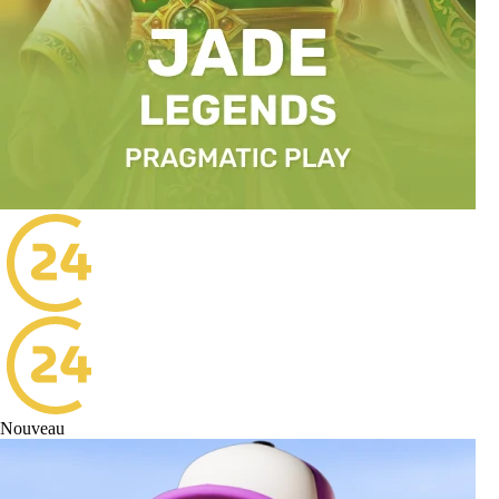
Nouveau