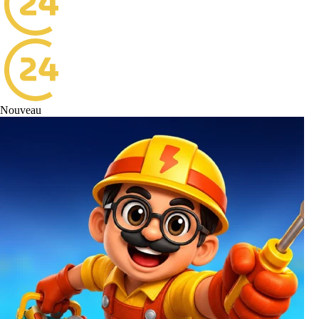
Nouveau