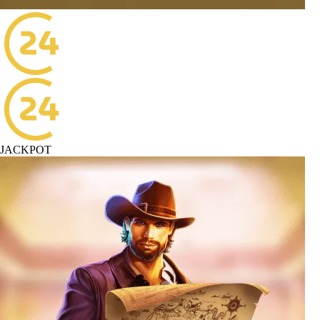
JACKPOT