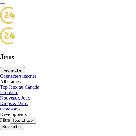
Jeux
Rechercher
Connecter
s'inscrire
All Games
Top Jeux au Canada
Populaire
Nouveaux Jeux
Drops & Wins
megaways
Développeurs
Filtre
Tout Effacer
Soumettre